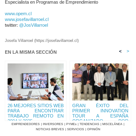
Especialista en Programas de Emprendimiento
www.opem.cl
www.josefavillarroel.cl
twitter:
@JosVillarroel
Josefa Villarroel (https://josefavillarroel.cl)
<
>
EN LA MISMA SECCIÓN
26 MEJORES SITIOS WEB
GRAN ÉXITO DEL
PARA ENCONTRAR
PRIMER INNOVATION
TRABAJO REMOTO EN
TOUR A ESPAÑA
2004 Y 2025
ORGANIZADO POR
EMPRENDEDORES
|
INVERSORES
|
PYMEs
|
TENDENCIAS
|
MISCELÁNEA
|
STARTUPMEXICO.
NOTICIAS BREVES
|
SERVICIOS
|
OPINIÓN