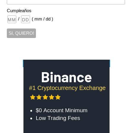
Cumpleaños
/
( mm / dd )