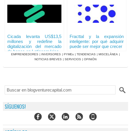
Cicada levanta US$13,5
Fracttal y la expansión
millones y redefine la
inteligente: por qué adquirir
digitalización del mercado
puede ser mejor que crecer
de bonos en Latinoamérica
EMPRENDEDORES
|
INVERSORES
|
PYMEs
|
TENDENCIAS
|
MISCELÁNEA
|
NOTICIAS BREVES
|
SERVICIOS
|
OPINIÓN
SÍGUENOS!