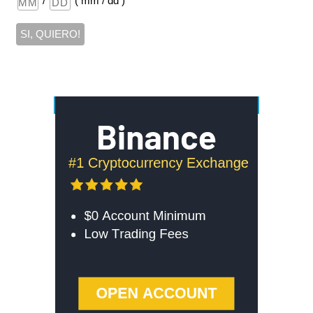
/
( mm / dd )