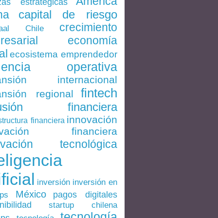
América
zas estratégicas
capital de riesgo
na
crecimiento
Chile
aal
economía
resarial
al
ecosistema emprendedor
ciencia operativa
ansión internacional
fintech
nsión regional
lusión financiera
innovación
structura financiera
ovación financiera
ovación tecnológica
eligencia
ificial
inversión en
inversión
México
pagos digitales
ups
nibilidad
startup chilena
tecnología
ups