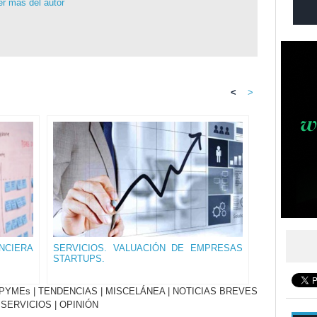
r más del autor
<
>
NCIERA
SERVICIOS. VALUACIÓN DE EMPRESAS
STARTUPS.
PYMEs
|
TENDENCIAS
|
MISCELÁNEA
|
NOTICIAS BREVES
|
SERVICIOS
|
OPINIÓN