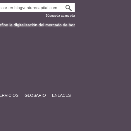
Búsqueda avanzada
alización del mercado de bonos en Latinoamérica
Fracttal y la expansi
ERVICIOS
GLOSARIO
ENLACES