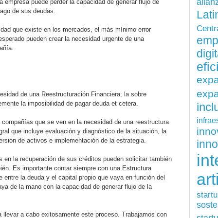
alian
 empresa puede perder la capacidad de generar flujo de
pago de sus deudas.
Lati
Centr
lidad que existe en los mercados, el más mínimo error
emp
esperado pueden crear la necesidad urgente de una
pañía.
digit
efi
exp
expa
esidad de una Reestructuración Financiera; la sobre
emente la imposibilidad de pagar deuda et cetera.
inc
infrae
compañías que se ven en la necesidad de una reestructura
inn
gral que incluye evaluación y diagnóstico de la situación, la
rsión de activos e implementación de la estrategia.
inn
int
as en la recuperación de sus créditos pueden solicitar también
bién. Es importante contar siempre con una Estructura
art
 entre la deuda y el capital propio que vaya en función del
ya de la mano con la capacidad de generar flujo de la
start
soste
levar a cabo exitosamente este proceso. Trabajamos con
start