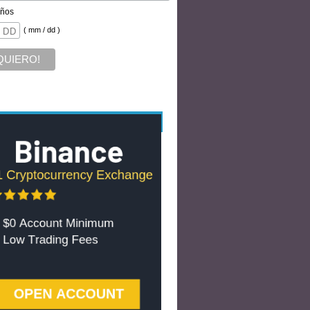
ños
( mm / dd )