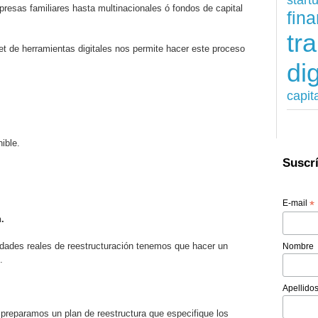
esas familiares hasta multinacionales ó fondos de capital
fina
tr
et de herramientas digitales nos permite hacer este proceso
dig
capit
ible.
Suscrí
E-mail
*
.
dades reales de reestructuración tenemos que hacer un
Nombre
.
Apellido
reparamos un plan de reestructura que especifique los