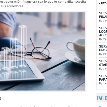
eestructuración financiera sea lo que tu compañía necesita
+ REC
n sus acreedores.
SERV
FINA
By the
SERV
LOGR
ACCI
By the
SERV
DIAG
By the
SERV
STAR
By the
SERV
PARA
By the
TAG 
?