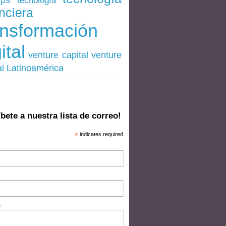
tecnología
nciera
ansformación
ital
venture
venture capital
al Latinoamérica
bete a nuestra lista de correo!
*
indicates required
s