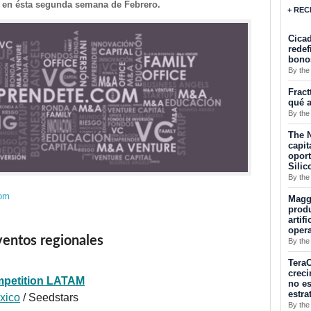
 en ésta segunda semana de Febrero.
+ REC
Cicad
redef
bono
By the
Fract
qué a
By the
The N
capit
opor
Silic
By the
com
Maggu
produ
artif
oper
entos regionales
By the
TeraC
creci
mpetition LATAM
no es
estra
xico
/ Seedstars
By the