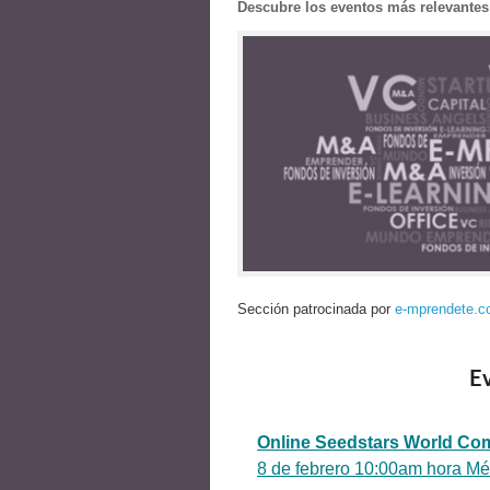
Descubre los eventos más relevantes
Sección patrocinada por
e-mprendete.
Ev
Online Seedstars World Co
8 de febrero 10:00am hora Mé