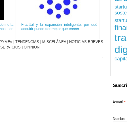
start
soste
start
efine la
Fracttal y la expansión inteligente: por qué
fina
onos en
adquirir puede ser mejor que crecer
tr
PYMEs
|
TENDENCIAS
|
MISCELÁNEA
|
NOTICIAS BREVES
dig
|
SERVICIOS
|
OPINIÓN
capit
Suscrí
E-mail
*
Nombre