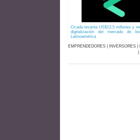
Cicada levanta US$13,5 millones y red
digitalización del mercado de b
Latinoamérica
EMPRENDEDORES
|
INVERSORES
|