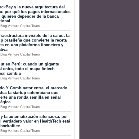
ckPay y la nueva arquitectura del
o: por qué los pagos internacionales
 quieren depender de la banca
cional
 Blog Venture Capital Team
fraestructura invisible de la salud: la
up brasileña que convierte la receta
a en una plataforma financiera y
tiva
 Blog Venture Capital Team
ut en Perú: cuando un gigante
l entra, todo el mapa fintech
onal cambia
 Blog Venture Capital Team
do Y Combinator entra, el mercado
ha: la startup colombiana que
erte una ronda semilla en señal
tégica
 Blog Venture Capital Team
 y la automatización silenciosa: por
l verdadero valor en HealthTech está
 backoffice
 Blog Venture Capital Team