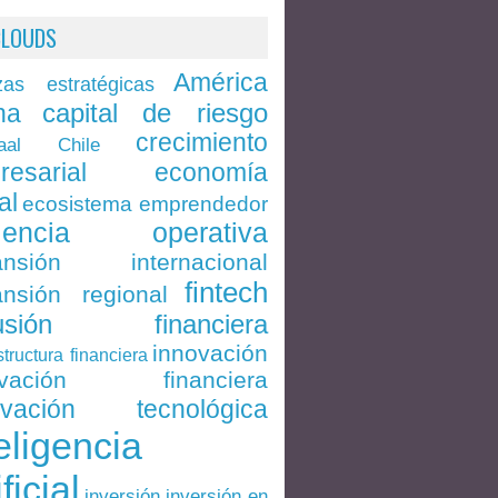
CLOUDS
América
zas estratégicas
capital de riesgo
na
crecimiento
Chile
aal
economía
resarial
al
ecosistema emprendedor
ciencia operativa
ansión internacional
fintech
nsión regional
lusión financiera
innovación
structura financiera
ovación financiera
ovación tecnológica
eligencia
ificial
inversión en
inversión