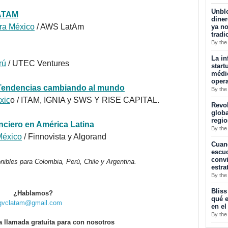
Unblo
ATAM
diner
ora México
/ AWS LatAm
ya no
tradi
By the
La in
rú
/ UTEC Ventures
start
médic
opera
 Tendencias cambiando al mundo
By the
xic
o / ITAM, IGNIA y SWS Y RISE CAPITAL.
Revol
globa
regi
anciero en América Latina
By the
México
/ Finnovista y Algorand
Cuan
escuc
convi
nibles para Colombia, Perú, Chile y Argentina.
estra
By the
Bliss
¿Hablamos?
qué e
gvclatam@gmail.com
en el
By the
a llamada gratuita para con nosotros