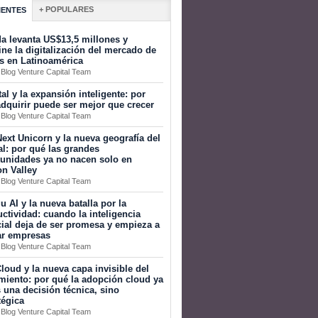
+ POPULARES
IENTES
a levanta US$13,5 millones y
ine la digitalización del mercado de
s en Latinoamérica
 Blog Venture Capital Team
tal y la expansión inteligente: por
dquirir puede ser mejor que crecer
 Blog Venture Capital Team
ext Unicorn y la nueva geografía del
al: por qué las grandes
tunidades ya no nacen solo en
on Valley
 Blog Venture Capital Team
 AI y la nueva batalla por la
ctividad: cuando la inteligencia
icial deja de ser promesa y empieza a
ar empresas
 Blog Venture Capital Team
loud y la nueva capa invisible del
miento: por qué la adopción cloud ya
 una decisión técnica, sino
tégica
 Blog Venture Capital Team