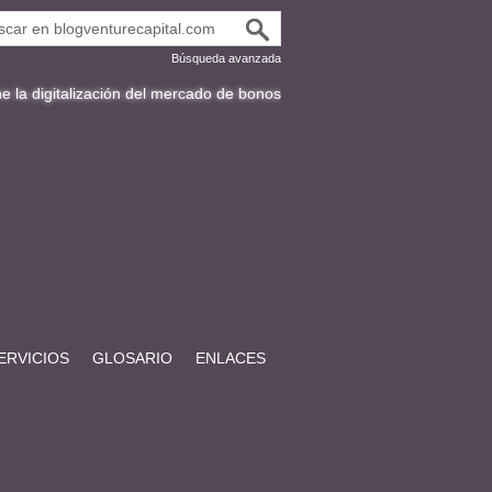
Búsqueda avanzada
zación del mercado de bonos en Latinoamérica
Fracttal y la expansión 
ERVICIOS
GLOSARIO
ENLACES