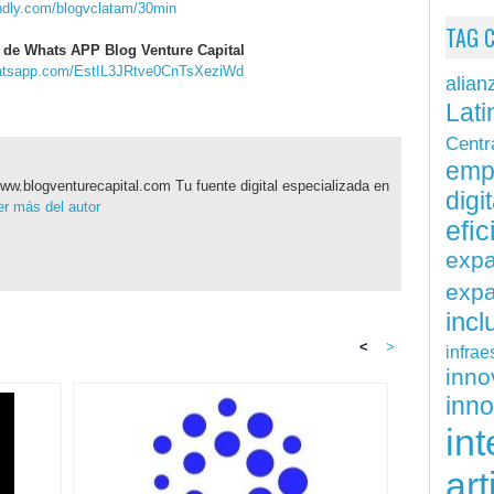
endly.com/blogvclatam/30min
TAG 
 de Whats APP Blog Venture Capital
hatsapp.com/EstIL3JRtve0CnTsXeziWd
alian
Lati
Centr
emp
ww.blogventurecapital.com Tu fuente digital especializada en
digit
r más del autor
efi
exp
expa
inc
<
>
infrae
inn
inn
int
art