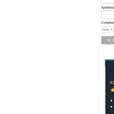
Apellido
Cumplea
/