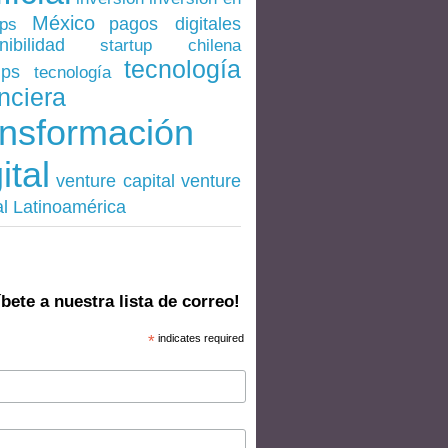
México
pagos digitales
ups
nibilidad
startup chilena
tecnología
ups
tecnología
nciera
ansformación
ital
venture
venture capital
al Latinoamérica
bete a nuestra lista de correo!
*
indicates required