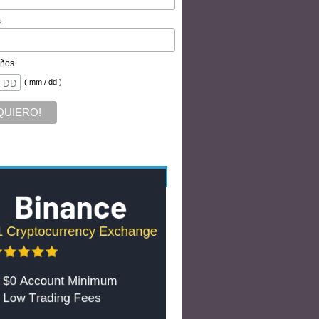
s
ños
( mm / dd )